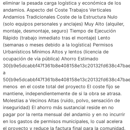
eliminar la pesada carga logística y económica de los
andamios. Aspecto del Coste Trabajos Verticales
Andamios Tradicionales Coste de la Estructura Nulo
(solo equipos personales y anclajes) Muy Alto (alquiler,
montaje, desmontaje, seguro) Tiempo de Ejecución
Rápido (trabajo inmediato tras el montaje) Lento
(semanas o meses debido a la logística) Permisos
Urbanísticos Mínimos Altos y lentos (licencia de
ocupación de vía pública) Ahorro Estimado
30{b9e5dcabbf47f361b8e408158e13c20132fd638c47ba
a
50{b9e5dcabbf47f361b8e408158e13c20132fd638c47ba
menos en el coste total del proyecto El coste fijo se
mantiene, independientemente de si la obra se atrasa.
Molestias a Vecinos Altas (ruido, polvo, sensación de
inseguridad) El ahorro más sustancial reside en no
pagar por la renta mensual del andamio y en no incurrir
en los gastos de permisos municipales, lo cual acelera
el proyecto y reduce la factura final para la comunidad.